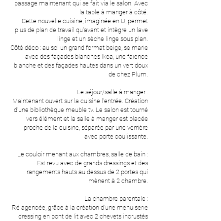
passage maintenant qui se fait via le salon. Avec
la table à manger à côté.
Cette nouvelle cuisine, imaginée en U, permet
plus de plan de travail qu'avant et intègre un lave
linge et un sèche linge sous plan.
Côté déco : au sol un grand format beige, se marie
avec des façades blanches Ikea, une faïence
blanche et des façades hautes dans un vert doux
de chez Plum.
Le séjour/salle à manger :
Maintenant ouvert sur la cuisine l'entrée. Création
d'une bibliothèque meuble tv. Le salon est tourné
vers élément et la salle à manger est placée
proche de la cuisine, séparée par une verrière
avec porte coulissante.
Le couloir menant aux chambres, salle de bain :
Est revu avec de grands dressings et des
rangements hauts au dessus de 2 portes qui
mènent à 2 chambre.
La chambre parentale :
Ré agencée, grâce à la création d'une menuiserie
dressing en pont de lit avec 2 chevets incrustés